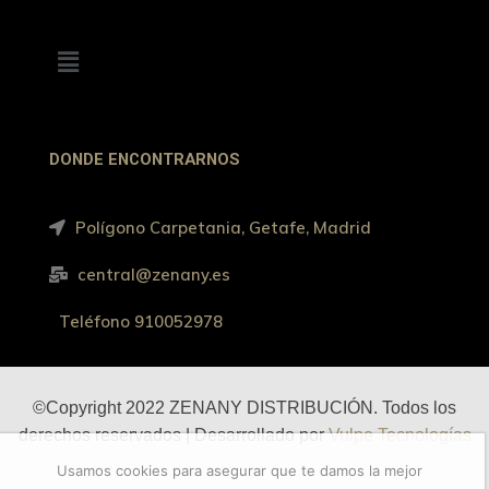
DONDE ENCONTRARNOS
Polígono Carpetania, Getafe, Madrid
central@zenany.es
Teléfono 910052978
©Copyright 2022 ZENANY DISTRIBUCIÓN. Todos los
derechos reservados | Desarrollado por
Vulpe Tecnologías
Usamos cookies para asegurar que te damos la mejor