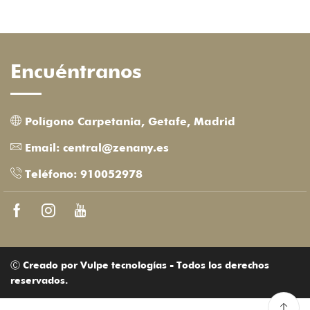
Encuéntranos
Polígono Carpetania, Getafe, Madrid
Email: central@zenany.es
Teléfono: 910052978
Facebook
Instagram
Youtube
Ⓒ Creado por Vulpe tecnologías - Todos los derechos
reservados.