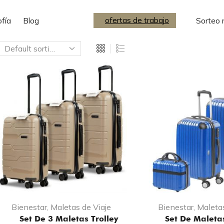
bajo
ofertas de trabajo
ofertas de trabajo
ofía
Blog
Sorteo 
Bienestar
,
Maletas de Viaje
Bienestar
,
Maletas
Set De 3 Maletas Trolley
Set De Maletas