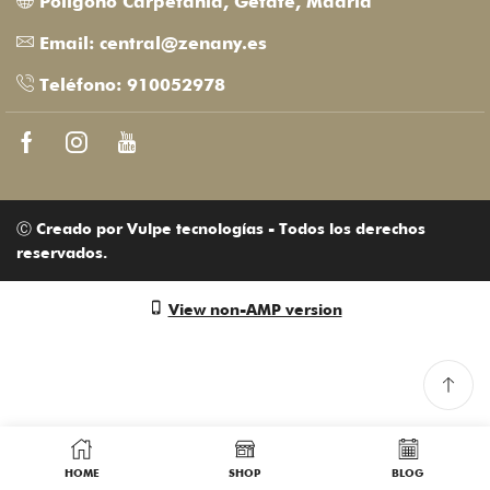
Polígono Carpetania, Getafe, Madrid
Email: central@zenany.es
Teléfono: 910052978
Facebook
Instagram
Youtube
Ⓒ Creado por Vulpe tecnologías - Todos los derechos
reservados.
View non-AMP version
HOME
SHOP
BLOG