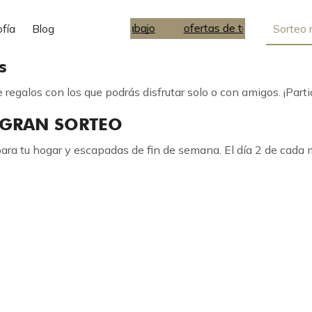
ofertas de trabajo
ofertas de trabajo
ofía
Blog
Sorteo 
s
regalos con los que podrás disfrutar solo o con amigos. ¡Parti
 GRAN SORTEO
ara tu hogar y escapadas de fin de semana. El día 2 de cad