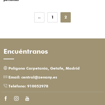
←
1
2
Encuéntranos
Polígono Carpetania, Getafe, Madrid
Email: central@zenany.es
Teléfono: 910052978
Facebook
Instagram
Youtube