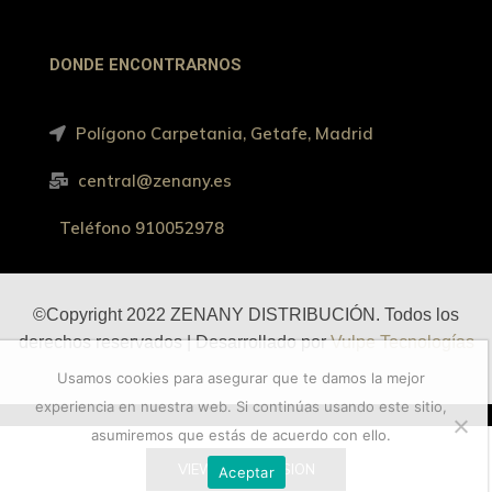
DONDE ENCONTRARNOS
Polígono Carpetania, Getafe, Madrid
central@zenany.es
Teléfono 910052978
©Copyright 2022 ZENANY DISTRIBUCIÓN. Todos los
derechos reservados | Desarrollado por
Vulpe Tecnologías
Usamos cookies para asegurar que te damos la mejor
experiencia en nuestra web. Si continúas usando este sitio,
asumiremos que estás de acuerdo con ello.
VIEW AMP VERSION
Aceptar