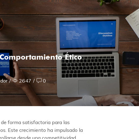
 Comportamiento Ético
ador
/
2647
/
0
e forma satisfactoria para las
os. Este crecimiento ha impulsado la
rollarse desde una competitividad