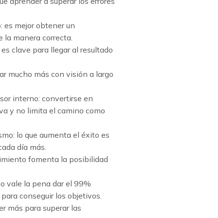
e aprender a superar los errores
: es mejor obtener un
e la manera correcta.
 es clave para llegar al resultado
rar mucho más con visión a largo
sor interno: convertirse en
iva y no limita el camino como
smo: lo que aumenta el éxito es
 cada día más.
miento fomenta la posibilidad
no vale la pena dar el 99%
para conseguir los objetivos.
er más para superar las