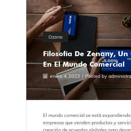
Ozono
Filosofía De Zenany, Un
En El Mundo Comercial
enero 4, 2023
/
Posted by
administr
El mundo comercial se está expandiendo d
empresas que venden productos y servici
creación de acuerdos globales para desar