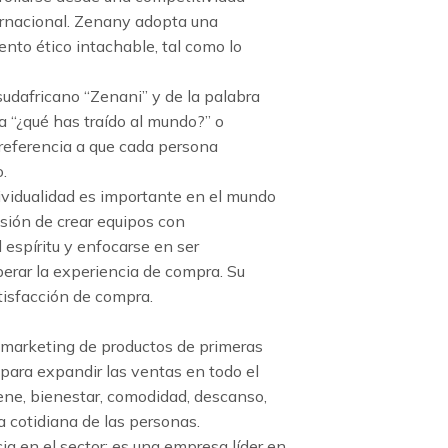
ernacional. Zenany adopta una
nto ético intachable, tal como lo
udafricano “Zenani” y de la palabra
ca “¿qué has traído al mundo?” o
 referencia a que cada persona
.
ndividualidad es importante en el mundo
sión de crear equipos con
 espíritu y enfocarse en ser
uperar la experiencia de compra. Su
tisfacción de compra.
 marketing de productos de primeras
para expandir las ventas en todo el
ene, bienestar, comodidad, descanso,
da cotidiana de las personas.
a en el sector; es una empresa líder en