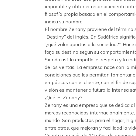
imparable y obtener reconocimiento int
filosofía propia basada en el comportamie
indica su nombre.
El nombre Zenany proviene del término s
“Destiny” del inglés. En Sudáfrica signifi
“¿qué valor aportas a la sociedad?”. Hace
forja su destino según su comportamiento
Siendo así, la empatía, el respeto y la i
de las ventas. La empresa nace con la mi
condiciones que les permitan fomentar el
empáticos con el cliente, con el fin de s
visión es mantener a futuro la intensa sa
¿Qué es Zenany?
Zenany es una empresa que se dedica al
marcas reconocidas internacionalmente, 
mundo. Son productos para el hogar, higi
entre otros, que mejoran y facilidad la vi
Cuenta con más de 10 años de experienci