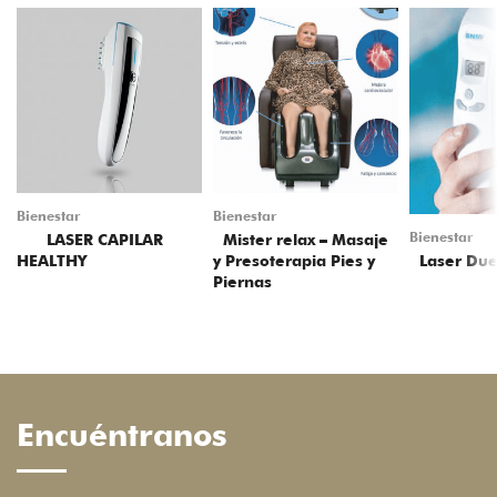
Bienestar
Bienestar
Bienestar
LASER CAPILAR
Mister relax – Masaje
Laser Due
HEALTHY
y Presoterapia Pies y
Piernas
Encuéntranos