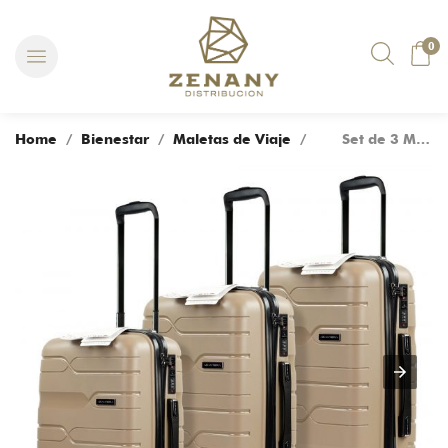
0
Home
/
Bienestar
/
Maletas de Viaje
/ Set de 3 Maletas Trolley 100% Polipropileno, con Estructura Ultraligera en Aluminio y Grafeno Cuerpo Absorbe Impactos Deformable