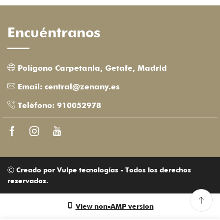
Encuéntranos
Polígono Carpetania, Getafe, Madrid
Email: central@zenany.es
Teléfono: 910052978
Facebook
Instagram
Youtube
Ⓒ Creado por Vulpe tecnologías - Todos los derechos
reservados.
View non-AMP version