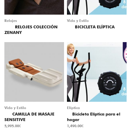
Relojes
Vida y Estilo
RELOJES COLECCIÓN
BICICLETA ELÍPTICA
ZENANY
Vida y Estilo
Elíptica
CAMILLA DE MASAJE
Bicicleta Elíptica para el
SENSITIVE
hogar
5,995.00
€
1,490.00
€