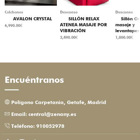
Colchones
Descanso
Descanso
AVALON CRYSTAL
SILLÓN RELAX
Sillón Or
ATENEA MASAJE POR
masaje y
6,990.00
€
VIBRACIÓN
levantape
3,490.00
€
1,800.00
€
Encuéntranos
Polígono Carpetania, Getafe, Madrid
Email: central@zenany.es
Teléfono: 910052978