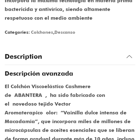
Incorpora la máxima tecnología en materia prima
bactericida y antivírica, siendo altamente
respetuoso con el medio ambiente
Categories:
Colchones
,
Descanso
Description
Descripción avanzada
El Colchón Viscoelástico Cashmere
de
ABANTERA
, ha sido fabricado con
el
novedoso tejido Vector
Aromaterapico
olor
:
“Vainilla dulce intensa de
Macadamia”, que incorpora miles de millones de
microcápsulas de aceites esenciales que se liberan
de forma gradual durante más de 10 años, incluso