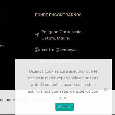
A
DONDE ENCONTRARNOS
Polígono Carpetania,
Getafe, Madrid
ros
central@zenany.es
Teléfono 910052978
Usamos cookies para asegurar que te
damos la mejor experiencia en nuestra
web. Si continúas usando este sitio,
asumiremos que estás de acuerdo con
ello.
ado por
Vulpe Tecnologías
Aceptar