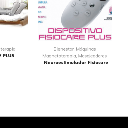
terapia
Bienestar
,
Máquinas
 PLUS
Magnetoterapia
,
Masajeadores
Neuroestimulador Fisiocare