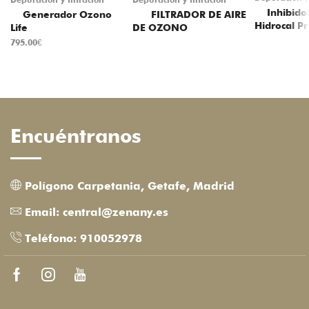
Depuración y filtración
Depuración y filtración
Inhibidor
Generador Ozono
FILTRADOR DE AIRE
Hidrocal P
Life
DE OZONO
795.00
€
Encuéntranos
Polígono Carpetania, Getafe, Madrid
Email: central@zenany.es
Teléfono: 910052978
Facebook
Instagram
Youtube