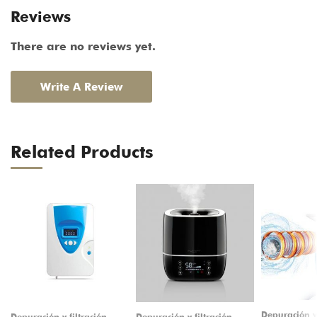
Reviews
There are no reviews yet.
Write A Review
Related Products
Depuración y 