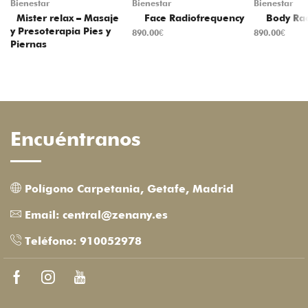
Bienestar
Bienestar
Bienestar
Mister relax – Masaje
Face Radiofrequency
Body Rad
y Presoterapia Pies y
890.00
€
890.00
€
Piernas
Encuéntranos
Polígono Carpetania, Getafe, Madrid
Email: central@zenany.es
Teléfono: 910052978
Facebook
Instagram
Youtube