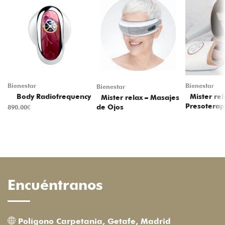
Bienestar
Bienestar
Bienestar
Body Radiofrequency
Mister rel
Mister relax – Masajes
Presoterap
de Ojos
890.00
€
Encuéntranos
Polígono Carpetania, Getafe, Madrid