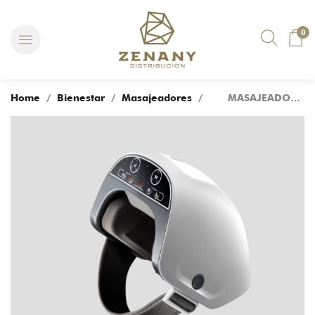
0
Home
/
Bienestar
/
Masajeadores
/ MASAJEADOR VIBRA PRESSURE KNEE