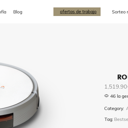
ofertas de trabajo
ofertas de trabajo
ofía
Blog
Sorteo 
ROBO
1,519.90
46 la ge
Category:
Tag:
Bestse