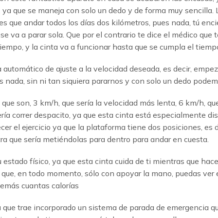
 ya que se maneja con solo un dedo y de forma muy sencilla. L
es que andar todos los días dos kilómetros, pues nada, tú encie
e va a parar sola. Que por el contrario te dice el médico que 
tiempo, y la cinta va a funcionar hasta que se cumpla el tiem
a automático de ajuste a la velocidad deseada, es decir, empe
 nada, sin ni tan siquiera pararnos y con solo un dedo pode
que son, 3 km/h, que sería la velocidad más lenta, 6 km/h, que
ería correr despacito, ya que esta cinta está especialmente di
el ejercicio ya que la plataforma tiene dos posiciones, es de
otra que sería metiéndolas para dentro para andar en cuesta.
stado físico, ya que esta cinta cuida de ti mientras que haces
e, en todo momento, sólo con apoyar la mano, puedas ver en l
demás cuantas calorías
ya que trae incorporado un sistema de parada de emergencia qu