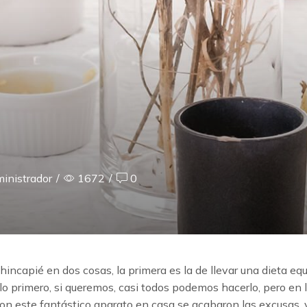
inistrador
/
1672
/
0
ncapié en dos cosas, la primera es la de llevar una dieta equil
 lo primero, si queremos, casi todos podemos hacerlo, pero en
con este fantástico aparato en casa se acabaron las excusas, 