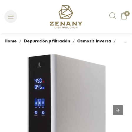
0
Home
/
Depuración y filtración
/
Osmosis inversa
/ Equipo de Ósmosis iWater