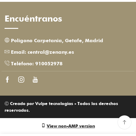
Encuéntranos
Polígono Carpetania, Getafe, Madrid
Email: central@zenany.es
Teléfono: 910052978
Facebook
Instagram
Youtube
Ⓒ Creado por Vulpe tecnologías - Todos los derechos
reservados.
View non-AMP version