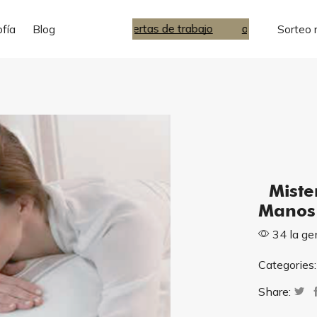
ofertas de trabajo
ofertas de trabajo
ofía
Blog
Sorteo 
Mister
Manos
34 la ge
Categories
Share: