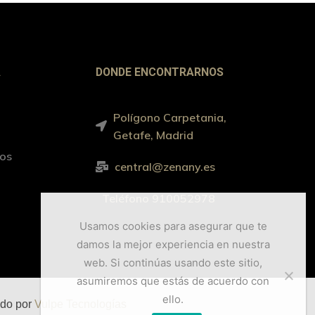
A
DONDE ENCONTRARNOS
Polígono Carpetania,
Getafe, Madrid
ros
central@zenany.es
Teléfono 910052978
Usamos cookies para asegurar que te
damos la mejor experiencia en nuestra
web. Si continúas usando este sitio,
asumiremos que estás de acuerdo con
ello.
ado por
Vulpe Tecnologías