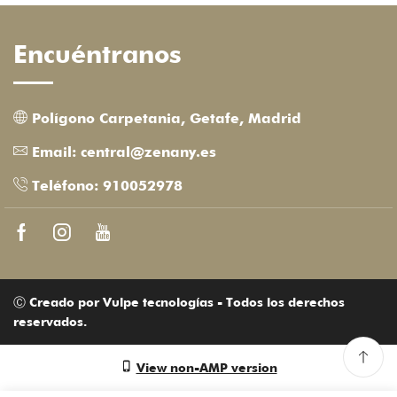
Encuéntranos
Polígono Carpetania, Getafe, Madrid
Email: central@zenany.es
Teléfono: 910052978
Facebook
Instagram
Youtube
Ⓒ Creado por Vulpe tecnologías - Todos los derechos
reservados.
View non-AMP version